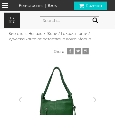
Регистрация
|
Вход
Количка
Вие сте в:
Начало
/
Жени
/
Големи чанти
/
Дамска чанта от естествена кожа Моана
Share: