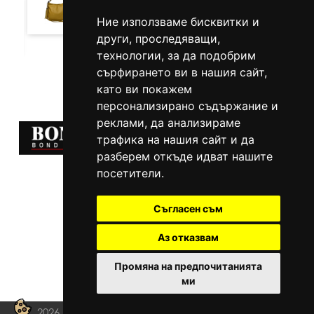
Ние използваме бисквитки и
други, проследяващи,
технологии, за да подобрим
сърфирането ви в нашия сайт,
като ви покажем
персонализирано съдържание и
реклами, да анализираме
трафика на нашия сайт и да
разберем откъде идват нашите
посетители.
GSM:
088 926 5972
Съгласен съм
088 243 1234
E-MAIL:
info@baga.bg
Аз отказвам
Промяна на предпочитанията
ми
2026 Baga.bg, All rights reserved.
Privacy Policy