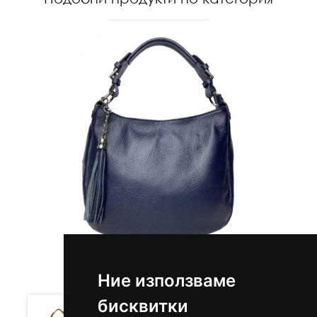
64.17 €
125.51 лв.
/
Ние използваме
бисквитки