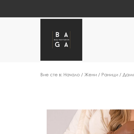
Вие сте в:
Начало
/
Жени
/
Раници
/ Дамс