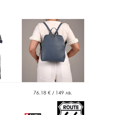
76.18 €
149 лв.
96.6
/