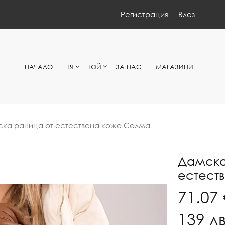
Регистрация
Влез
НАЧАЛО
ТЯ
ТОЙ
ЗА НАС
МАГАЗИНИ
ка раница от естествена кожа Салма
Дамска
естест
71.07 
139
лв