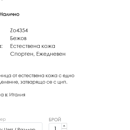
 Налично
Zo4354
Бежов
:
Естествена кожа
Спортен, Ежедневен
ица от естествена кожа с едно
еление, затварящо се с цип.
а в: Италия
мер
БРОЙ