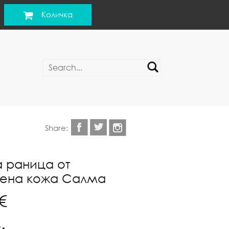
Количка
Share:
 раница от
вена кожа Салма
€
.