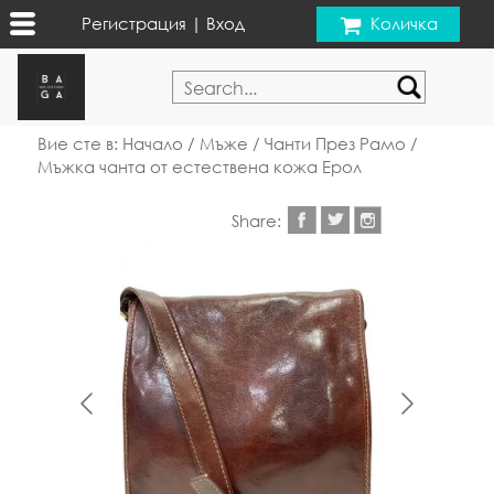
Регистрация
|
Вход
Количка
Вие сте в:
Начало
/
Мъже
/
Чанти През Рамо
/
Мъжка чанта от естествена кожа Ерол
Share: